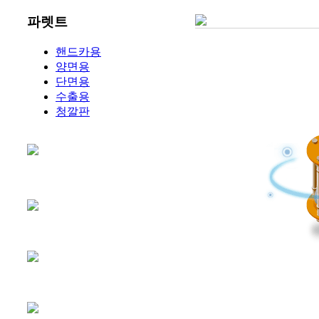
파렛트
핸드카용
양면용
단면용
수출용
청깔판