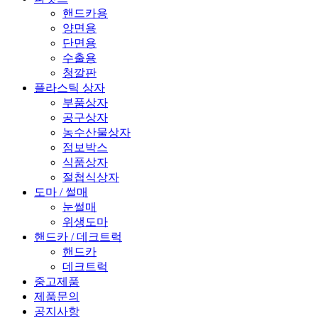
핸드카용
양면용
단면용
수출용
청깔판
플라스틱 상자
부품상자
공구상자
농수산물상자
점보박스
식품상자
절첩식상자
도마 / 썰매
눈썰매
위생도마
핸드카 / 데크트럭
핸드카
데크트럭
중고제품
제품문의
공지사항