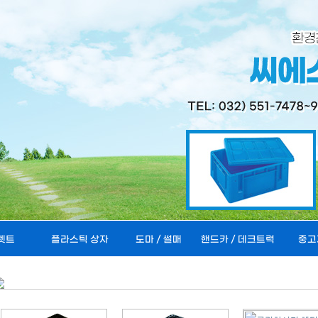
렛트
플라스틱 상자
도마 / 썰매
핸드카 / 데크트럭
중고