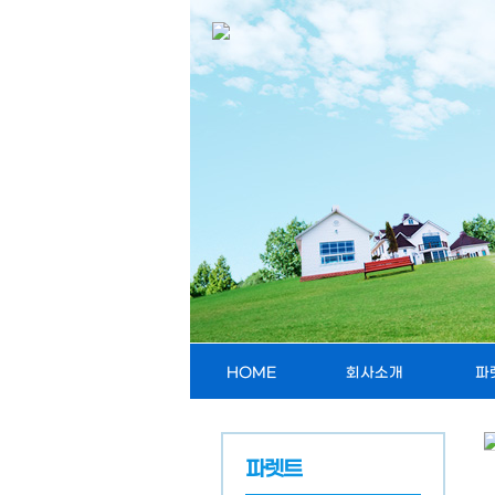
HOME
회사소개
파
파렛트