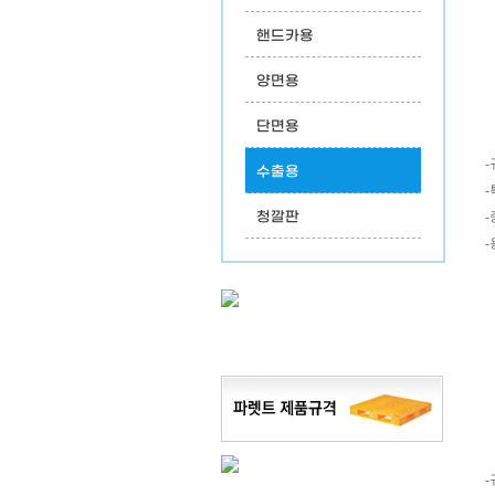
핸드카용
양면용
단면용
수출용
청깔판